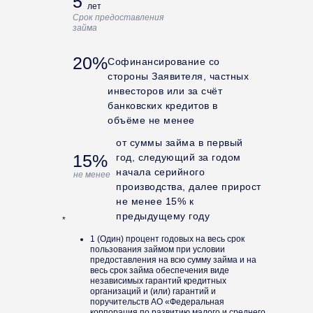
5
лет
Срок предоставления
займа
20%
Софинансирование со
стороны Заявителя, частных
инвесторов или за счёт
банковских кредитов в
объёме не менее
от суммы займа в первый
15%
год, следующий за годом
начала серийного
не менее
производства, далее прирост
не менее 15% к
предыдущему году
*
1 (Один) процент годовых на весь срок
пользования займом при условии
предоставления на всю сумму займа и на
весь срок займа обеспечения виде
независимых гарантий кредитных
организаций и (или) гарантий и
поручительств АО «Федеральная
корпорация по развитию малого и среднего