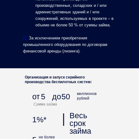
производственных, складских и / или
административных зданий и / или
сооружений, используемых в проекте – в
объеме не более 50 % от суммы займа.
[1]
За исключением приобретения
промышленного оборудования по договорам
финансовой аренды (лизинга).
Организация и запуск серийного
производства беспилотных систем:
миллионов
от
5
до
50
рублей
Сумма займа
Весь
1%*
срок
займа
не более