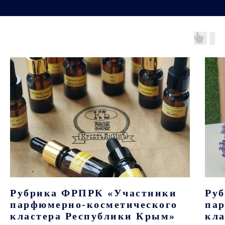
Рубрика ФРПРК «Участники
Ру
парфюмерно-косметического
па
кластера Республики Крым»
кла