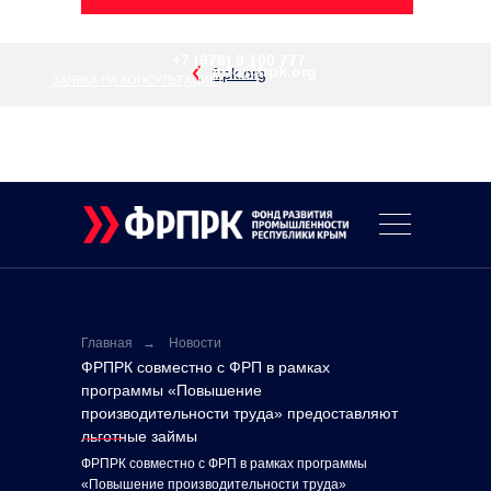
+7 (978) 9 100 777
info@frpk.org
frpk.org
ЗАЯВКА НА КОНСУЛЬТАЦИЮ
О ФОНДЕ ↓
ПРОГРАММЫ ФИНАНСИР
НОВ
Д
КО
Главная⠀
→⠀
Новости
ФРПРК совместно с ФРП в рамках
программы «Повышение
производительности труда» предоставляют
льготные займы
ФРПРК совместно с ФРП в рамках программы
«Повышение производительности труда»